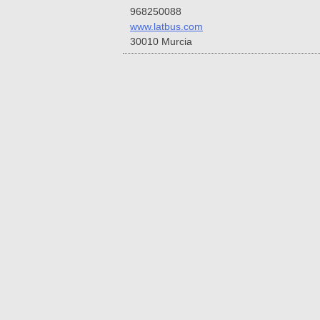
968250088
www.latbus.com
30010 Murcia