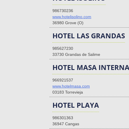
986730236
www.hotelisolino.com
36980 Grove (O)
HOTEL LAS GRANDAS
985627230
33730 Grandas de Salime
HOTEL MASA INTERN
966921537
www.hotelmasa.com
03183 Torrevieja
HOTEL PLAYA
986301363
36947 Cangas