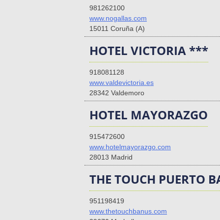
981262100
www.nogallas.com
15011 Coruña (A)
HOTEL VICTORIA ***
918081128
www.valdevictoria.es
28342 Valdemoro
HOTEL MAYORAZGO
915472600
www.hotelmayorazgo.com
28013 Madrid
THE TOUCH PUERTO 
951198419
www.thetouchbanus.com