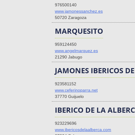
976500140
www.jamonessanchez.es
50720 Zaragoza
MARQUESITO
959124450
www.angelmarquez.es
21290 Jabugo
JAMONES IBERICOS DE
923581152
www.ceferinoparra.net
37770 Guijuelo
IBERICO DE LA ALBE
923229696
www.ibericosdelaalberca.com