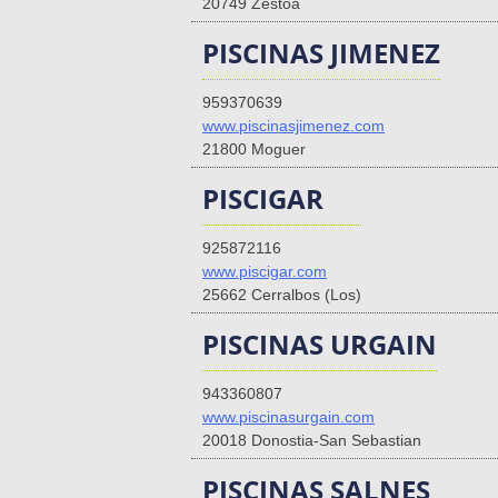
20749 Zestoa
PISCINAS JIMENEZ
959370639
www.piscinasjimenez.com
21800 Moguer
PISCIGAR
925872116
www.piscigar.com
25662 Cerralbos (Los)
PISCINAS URGAIN
943360807
www.piscinasurgain.com
20018 Donostia-San Sebastian
PISCINAS SALNES