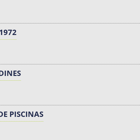
1972
RDINES
E PISCINAS