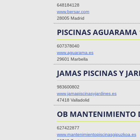
648184128
www.bersar.com
28005 Madrid
PISCINAS AGUARAMA 
607378040
www.aguarama.es
29601 Marbella
JAMAS PISCINAS Y JA
983600802
www.jamapiscinasyjardines.es
47418 Valladolid
OB MANTENIMIENTO D
627422877
www.mantenimientopiscinasgipuzkoa.es