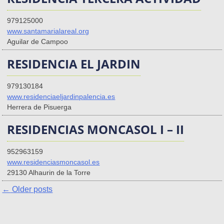
979125000
www.santamarialareal.org
Aguilar de Campoo
RESIDENCIA EL JARDIN
979130184
www.residenciaeljardinpalencia.es
Herrera de Pisuerga
RESIDENCIAS MONCASOL I – II
952963159
www.residenciasmoncasol.es
29130 Alhaurin de la Torre
←
Older posts
Posts
navigation