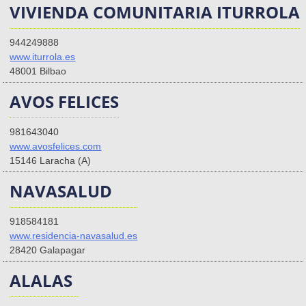
VIVIENDA COMUNITARIA ITURROLA
944249888
www.iturrola.es
48001 Bilbao
AVOS FELICES
981643040
www.avosfelices.com
15146 Laracha (A)
NAVASALUD
918584181
www.residencia-navasalud.es
28420 Galapagar
ALALAS