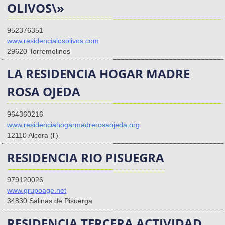
OLIVOS\»
952376351
www.residencialosolivos.com
29620 Torremolinos
LA RESIDENCIA HOGAR MADRE
ROSA OJEDA
964360216
www.residenciahogarmadrerosaojeda.org
12110 Alcora (l')
RESIDENCIA RIO PISUEGRA
979120026
www.grupoage.net
34830 Salinas de Pisuerga
RESIDENCIA TERCERA ACTIVIDAD