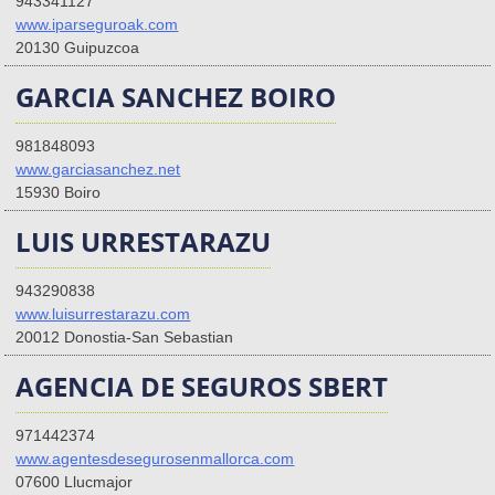
943341127
www.iparseguroak.com
20130 Guipuzcoa
GARCIA SANCHEZ BOIRO
981848093
www.garciasanchez.net
15930 Boiro
LUIS URRESTARAZU
943290838
www.luisurrestarazu.com
20012 Donostia-San Sebastian
AGENCIA DE SEGUROS SBERT
971442374
www.agentesdesegurosenmallorca.com
07600 Llucmajor