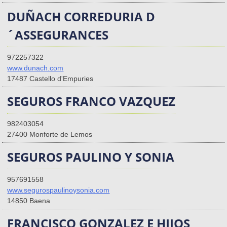
DUÑACH CORREDURIA D
´ASSEGURANCES
972257322
www.dunach.com
17487 Castello d'Empuries
SEGUROS FRANCO VAZQUEZ
982403054
27400 Monforte de Lemos
SEGUROS PAULINO Y SONIA
957691558
www.segurospaulinoysonia.com
14850 Baena
FRANCISCO GONZALEZ E HIJOS