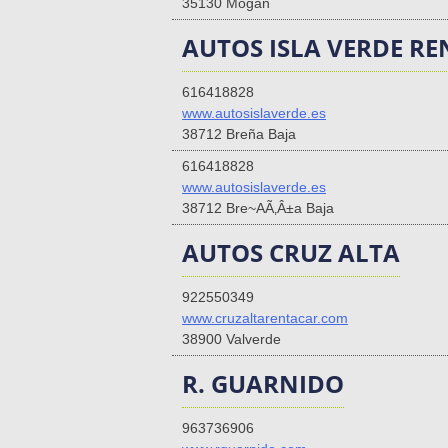
35130 Mogan
AUTOS ISLA VERDE RE
616418828
www.autosislaverde.es
38712 Breña Baja
616418828
www.autosislaverde.es
38712 Bre~AÃ‚Â±a Baja
AUTOS CRUZ ALTA
922550349
www.cruzaltarentacar.com
38900 Valverde
R. GUARNIDO
963736906