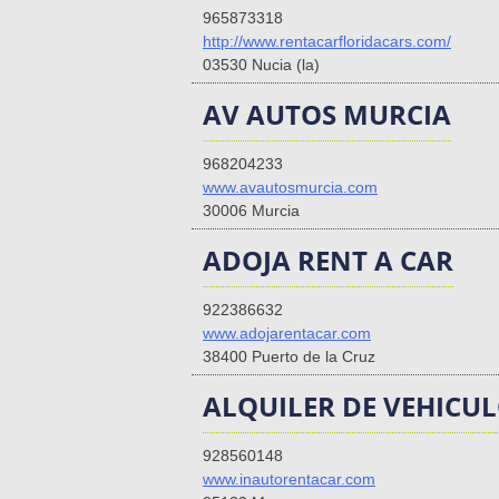
965873318
http://www.rentacarfloridacars.com/
03530 Nucia (la)
AV AUTOS MURCIA
968204233
www.avautosmurcia.com
30006 Murcia
ADOJA RENT A CAR
922386632
www.adojarentacar.com
38400 Puerto de la Cruz
ALQUILER DE VEHICU
928560148
www.inautorentacar.com