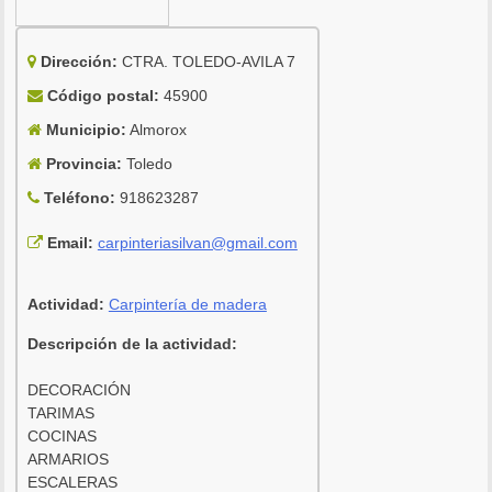
Dirección:
CTRA. TOLEDO-AVILA 7
Código postal:
45900
Municipio:
Almorox
Provincia:
Toledo
Teléfono:
918623287
Email:
carpinteriasilvan@gmail.com
Actividad:
Carpintería de madera
Descripción de la actividad:
DECORACIÓN
TARIMAS
COCINAS
ARMARIOS
ESCALERAS