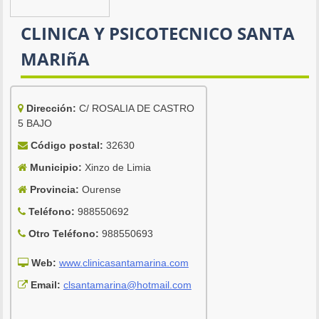
CLINICA Y PSICOTECNICO SANTA
MARIñA
Dirección:
C/ ROSALIA DE CASTRO
5 BAJO
Código postal:
32630
Municipio:
Xinzo de Limia
Provincia:
Ourense
Teléfono:
988550692
Otro Teléfono:
988550693
Web:
www.clinicasantamarina.com
Email:
clsantamarina@hotmail.com