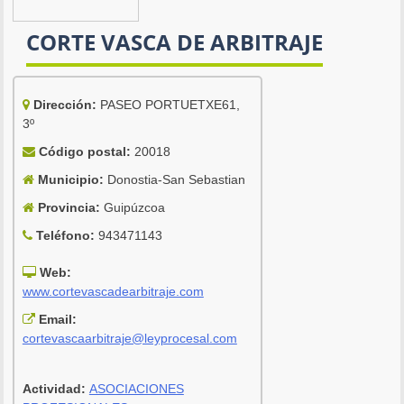
CORTE VASCA DE ARBITRAJE
Dirección:
PASEO PORTUETXE61,
3º
Código postal:
20018
Municipio:
Donostia-San Sebastian
Provincia:
Guipúzcoa
Teléfono:
943471143
Web:
www.cortevascadearbitraje.com
Email:
cortevascaarbitraje@leyprocesal.com
Actividad:
ASOCIACIONES