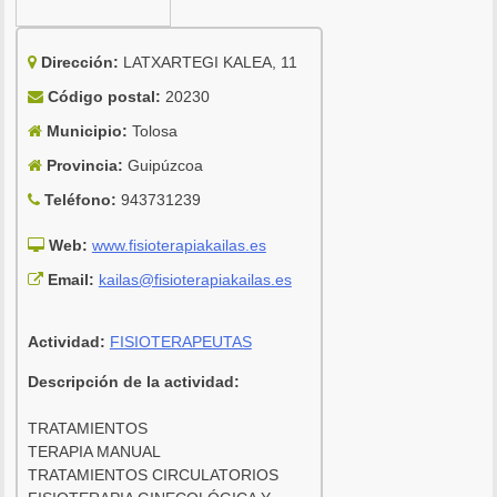
Dirección:
LATXARTEGI KALEA, 11
Código postal:
20230
Municipio:
Tolosa
Provincia:
Guipúzcoa
Teléfono:
943731239
Web:
www.fisioterapiakailas.es
Email:
kailas@fisioterapiakailas.es
Actividad:
FISIOTERAPEUTAS
Descripción de la actividad:
TRATAMIENTOS
TERAPIA MANUAL
TRATAMIENTOS CIRCULATORIOS