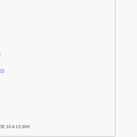
m
OS
E 10 A 13:30H