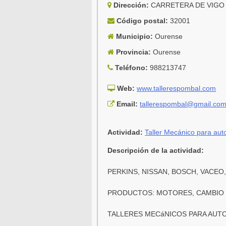
Dirección:
CARRETERA DE VIGO 
Código postal:
32001
Municipio:
Ourense
Provincia:
Ourense
Teléfono:
988213747
Web:
www.tallerespombal.com
Email:
tallerespombal@gmail.co
Actividad:
Taller Mecánico para aut
Descripción de la actividad:
PERKINS, NISSAN, BOSCH, VACEO
PRODUCTOS: MOTORES, CAMBIO 
TALLERES MECáNICOS PARA AUTO