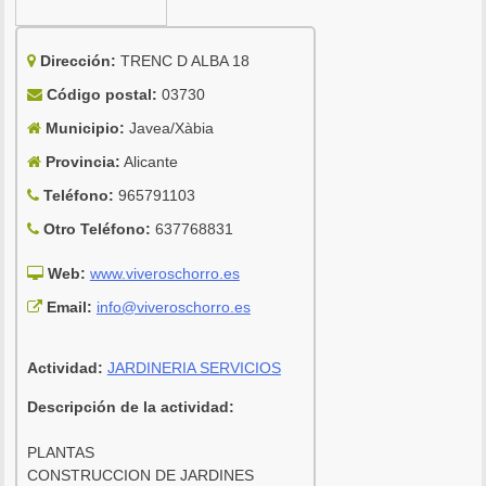
Dirección:
TRENC D ALBA 18
Código postal:
03730
Municipio:
Javea/Xàbia
Provincia:
Alicante
Teléfono:
965791103
Otro Teléfono:
637768831
Web:
www.viveroschorro.es
Email:
info@viveroschorro.es
Actividad:
JARDINERIA SERVICIOS
Descripción de la actividad:
PLANTAS
CONSTRUCCION DE JARDINES